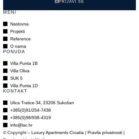
PRIJAVI SE
MENI
Naslovna
Projekti
Reference
O nama
PONUDA
Villa Punta 1B
Villa Oliva
SUK 5
Villa Punta 1D
KONTAKT
Ulica Tratice 34, 23206 Sukošan
+385(0)91/254-7438
+385(0)98/938-4319
info@lac.hr
© Copyright –
Luxury Apartments Croatia
|
Pravila privatnosti
|